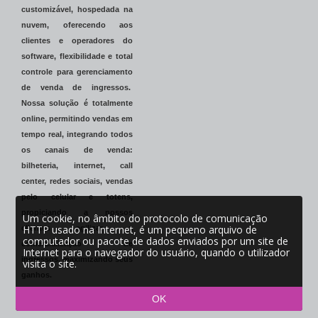
customizável, hospedada na
nuvem, oferecendo aos
clientes e operadores do
software, flexibilidade e total
controle para gerenciamento
de venda de ingressos.
Nossa solução é totalmente
online, permitindo vendas em
tempo real, integrando todos
os canais de venda:
bilheteria, internet, call
center, redes sociais, vendas
pelo celular e totens,
propiciando a nossos
Um cookie, no âmbito do protocolo de comunicação
HTTP usado na Internet, é um pequeno arquivo de
clientes agilizar a
computador ou pacote de dados enviados por um site de
comercialização de
Internet para o navegador do usuário, quando o utilizador
ingressos, maximizando seus
visita o site.
ganhos.
OK